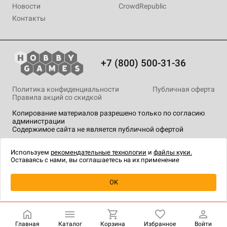
Новости
CrowdRepublic
Контакты
+7 (800) 500-31-36
Политика конфиденциальности
Публичная оферта
Правила акций со скидкой
Копирование материалов разрешено только по согласию
администрации
Содержимое сайта не является публичной офертой
На сайте Hobby Games применяются
рекомендательные
технологии
.
Используем
рекомендательные технологии
и
файлы куки.
Оставаясь с нами, вы соглашаетесь на их применение
Уведомить о наличии
OK
Главная
Каталог
Корзина
Избранное
Войти