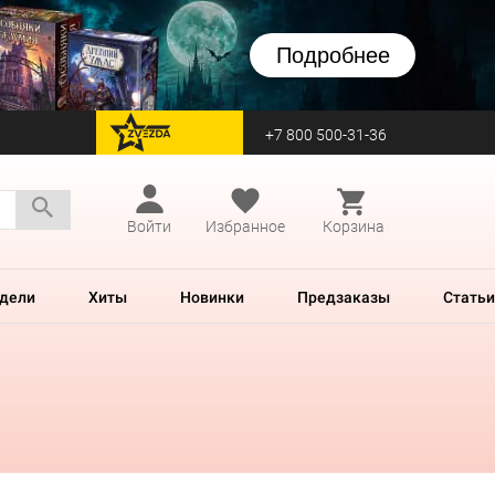
Подробнее
+7 800 500-31-36
перейти на Zvezda
Войти
Избранное
Корзина
дели
Хиты
Новинки
Предзаказы
Статьи