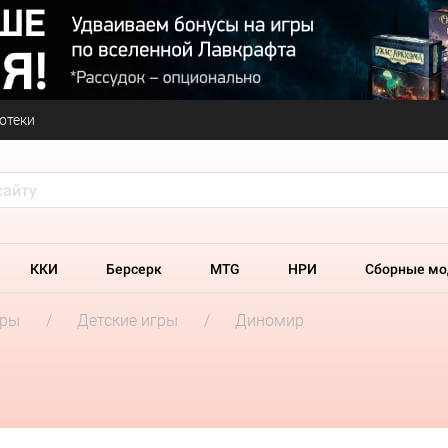
отеки
ККИ
Берсерк
MTG
НРИ
Сборные мо
гры
Детские игры
Диномир