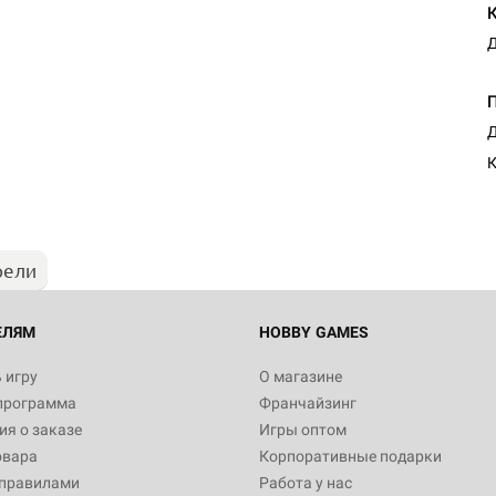
Д
Д
К
рели
ЕЛЯМ
HOBBY GAMES
 игру
О магазине
программа
Франчайзинг
я о заказе
Игры оптом
овара
Корпоративные подарки
 правилами
Работа у нас