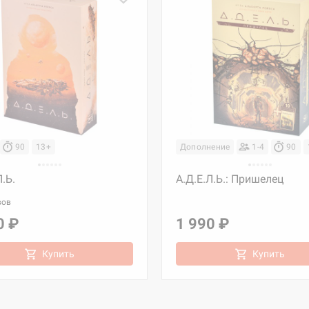
90
13+
Дополнение
1-4
90
Л.Ь.
А.Д.Е.Л.Ь.: Пришелец
вов
0 ₽
1 990 ₽
Купить
Купить