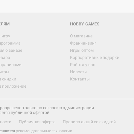
ЕЛЯМ
HOBBY GAMES
 игру
О магазине
программа
Франчайзинг
я о заказе
Игры оптом
овара
Корпоративные подарки
 правилами
Работа у нас
игры
Новости
з скидки
Контакты
е приложение
разрешено только по согласию администрации
яется публичной офертой
ности
Публичная оферта
Правила акций со скидкой
меняются
рекомендательные технологии
.