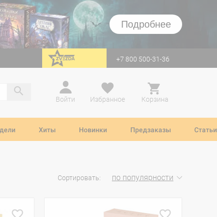
Подробнее
+7 800 500-31-36
перейти на Zvezda
Войти
Избранное
Корзина
дели
Хиты
Новинки
Предзаказы
Статьи
по популярности
Сортировать: