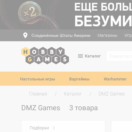
Соединённые Штаты Америки
Магазины
Игр
Каталог
Настольные игры
Варгеймы
Warhammer
Главная
Каталог
DMZ Games
DMZ Games
3 товара
Подборки
2