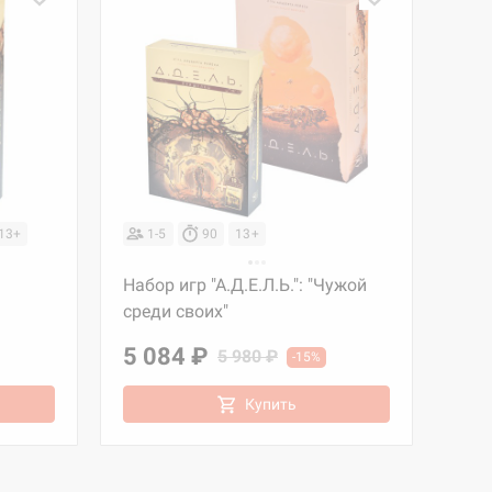
13+
1-5
90
13+
Набор игр "А.Д.Е.Л.Ь.": "Чужой
среди своих"
5 084 ₽
5 980 ₽
-15%
Купить