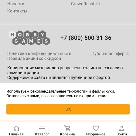
Новости
CrowdRepublic
Контакты
+7 (800) 500-31-36
Политика конфиденциальности
Публичная оферта
Правила акций со скидкой
Копирование материалов разрешено только по согласию
администрации
Содержимое сайта не является публичной офертой
На сайте Hobby Games применяются
рекомендательные
технологии
.
Используем
рекомендательные технологии
и
файлы куки.
Оставаясь с нами, вы соглашаетесь на их применение
Уведомить о наличии
OK
Главная
Каталог
Корзина
Избранное
Войти