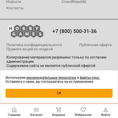
Новости
CrowdRepublic
Контакты
+7 (800) 500-31-36
Политика конфиденциальности
Публичная оферта
Правила акций со скидкой
Копирование материалов разрешено только по согласию
администрации
Содержимое сайта не является публичной офертой
На сайте Hobby Games применяются
рекомендательные
технологии
.
Используем
рекомендательные технологии
и
файлы куки.
Оставаясь с нами, вы соглашаетесь на их применение
Уведомить о наличии
OK
Главная
Каталог
Корзина
Избранное
Войти