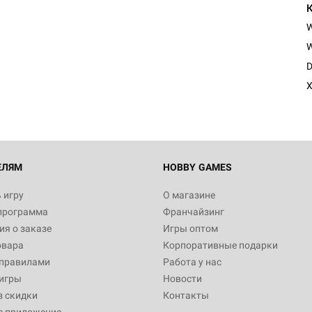
W
D
X
ЕЛЯМ
HOBBY GAMES
 игру
О магазине
программа
Франчайзинг
я о заказе
Игры оптом
овара
Корпоративные подарки
 правилами
Работа у нас
игры
Новости
з скидки
Контакты