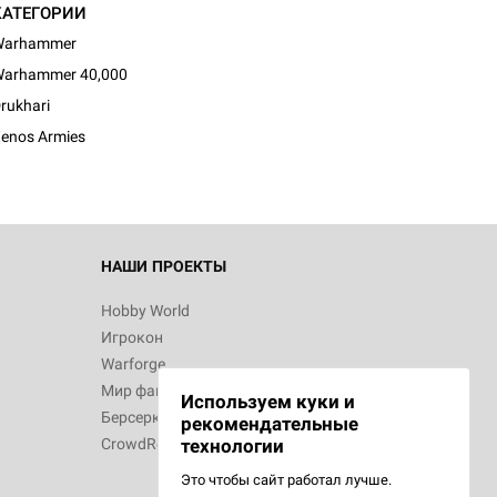
КАТЕГОРИИ
Warhammer
arhammer 40,000
rukhari
enos Armies
НАШИ ПРОЕКТЫ
Hobby World
Игрокон
Warforge
Мир фантастики
Используем куки и
Берсерк
рекомендательные
CrowdRepublic
технологии
Это чтобы сайт работал лучше.