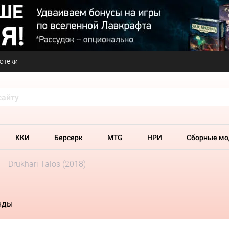
отеки
ККИ
Берсерк
MTG
НРИ
Сборные мо
Drukhari Talos (2018)
нды