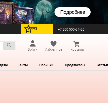
Подробнее
+7 800 500-31-36
перейти на Zvezda
Войти
Избранное
Корзина
дели
Хиты
Новинки
Предзаказы
Статьи