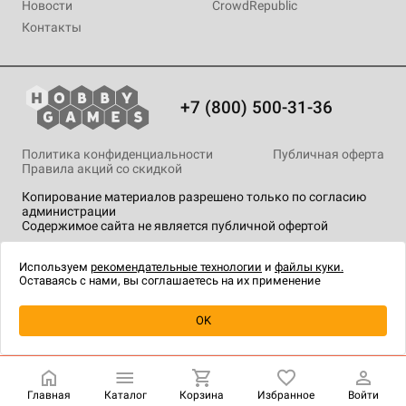
Новости
CrowdRepublic
Контакты
+7 (800) 500-31-36
Политика конфиденциальности
Публичная оферта
Правила акций со скидкой
Копирование материалов разрешено только по согласию
администрации
Содержимое сайта не является публичной офертой
На сайте Hobby Games применяются
рекомендательные
технологии
.
Используем
рекомендательные технологии
и
файлы куки.
Оставаясь с нами, вы соглашаетесь на их применение
Уведомить о наличии
OK
Главная
Каталог
Корзина
Избранное
Войти