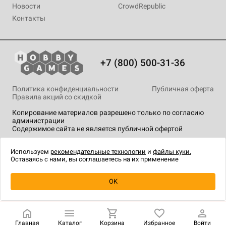
Новости
CrowdRepublic
Контакты
+7 (800) 500-31-36
Политика конфиденциальности
Публичная оферта
Правила акций со скидкой
Копирование материалов разрешено только по согласию
администрации
Содержимое сайта не является публичной офертой
На сайте Hobby Games применяются
рекомендательные
технологии
.
Используем
рекомендательные технологии
и
файлы куки.
Оставаясь с нами, вы соглашаетесь на их применение
Уведомить о наличии
OK
Главная
Каталог
Корзина
Избранное
Войти