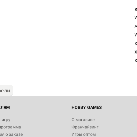
A
W
К
Настольная игра Hobby Worl
X
Египта
К
1 991
рели
Настольная игра Hobby World
Белая смерть
12 990
ЕЛЯМ
HOBBY GAMES
 игру
О магазине
программа
Франчайзинг
Настольная игра Hobby World
я о заказе
Игры оптом