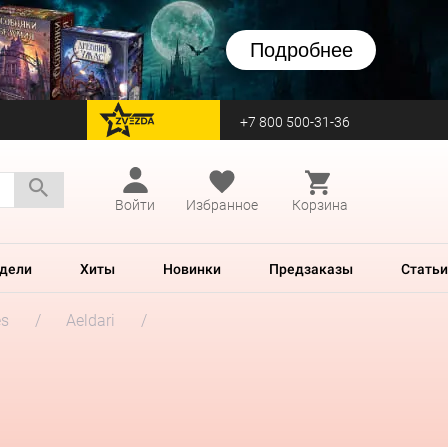
Подробнее
+7 800 500-31-36
перейти на Zvezda
Войти
Избранное
Корзина
дели
Хиты
Новинки
Предзаказы
Статьи
es
Aeldari