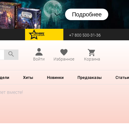
Подробнее
+7 800 500-31-36
перейти на Zvezda
Войти
Избранное
Корзина
дели
Хиты
Новинки
Предзаказы
Статьи
лет вместе!