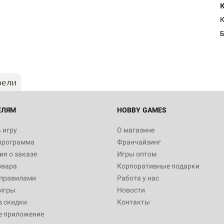
К
Б
рели
ЕЛЯМ
HOBBY GAMES
 игру
О магазине
программа
Франчайзинг
я о заказе
Игры оптом
овара
Корпоративные подарки
 правилами
Работа у нас
игры
Новости
з скидки
Контакты
е приложение