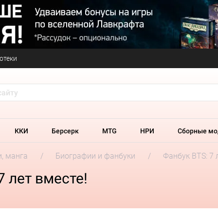
отеки
ККИ
Берсерк
MTG
НРИ
Сборные мо
и, манга
Биографии и фанбуки
Фанбук BTS: 7 
 лет вместе!