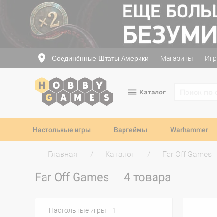
Соединённые Штаты Америки
Магазины
Игр
Каталог
Настольные игры
Варгеймы
Warhammer
Главная
Каталог
Far Off Games
Far Off Games
4 товара
Настольные игры
1