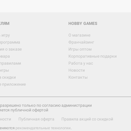
ЕЛЯМ
HOBBY GAMES
 игру
О магазине
программа
Франчайзинг
я о заказе
Игры оптом
овара
Корпоративные подарки
 правилами
Работа у нас
игры
Новости
з скидки
Контакты
е приложение
разрешено только по согласию администрации
яется публичной офертой
ности
Публичная оферта
Правила акций со скидкой
меняются
рекомендательные технологии
.