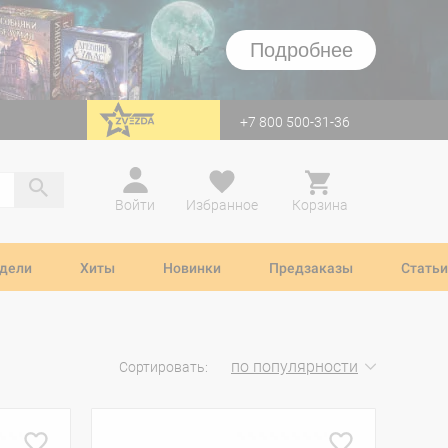
Подробнее
+7 800 500-31-36
перейти на Zvezda
Войти
Избранное
Корзина
дели
Хиты
Новинки
Предзаказы
Статьи
по популярности
Сортировать: