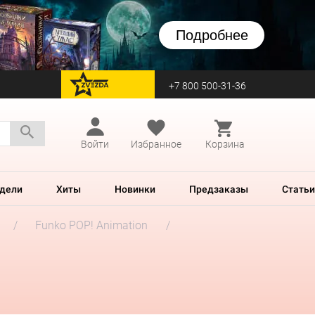
Подробнее
+7 800 500-31-36
перейти на Zvezda
Войти
Избранное
Корзина
дели
Хиты
Новинки
Предзаказы
Статьи
Funko POP! Animation