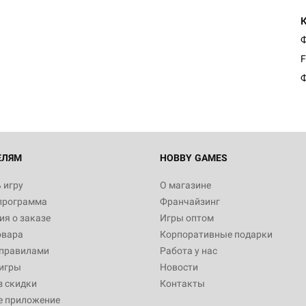
Настольная игра Hobby Worl
Ф
"Мир фантастики. Спецвыпус
Стругацкие"
F
1 490
Ф
Настольная игра Hobby Worl
империи: Боевая тревога
799
ЕЛЯМ
HOBBY GAMES
 игру
О магазине
программа
Франчайзинг
Настольная игра Hobby Worl
я о заказе
Игры оптом
империи. Четвёртая редакция
овара
Корпоративные подарки
Рубеж
12 990
 правилами
Работа у нас
игры
Новости
з скидки
Контакты
е приложение