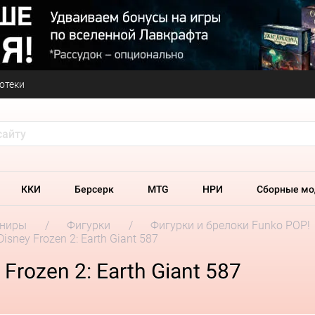
отеки
ККИ
Берсерк
MTG
НРИ
Сборные мо
ениры
Фигурки
Фигурки и брелоки Funko POP!
isney Frozen 2: Earth Giant 587
Frozen 2: Earth Giant 587