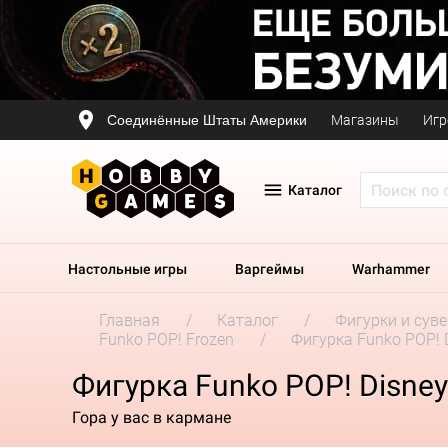
Соединённые Штаты Америки
Магазины
Игр
Каталог
Настольные игры
Варгеймы
Warhammer
Главная
Каталог
Фигурки и сув
Funko POP! Frozen
Фигурка Funko POP! D
Фигурка Funko POP! Disney 
Гора у вас в кармане