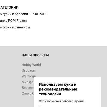
КАТЕГОРИИ
d Журнал
игурки и брелоки Funko POP!
к: Братья
unko POP! Frozen
игурки и сувениры
d Звёздные
НАШИ ПРОЕКТЫ
Hobby World
Игрокон
d Сумерки
Warforge
: Грозовой
Мир фантастики
Используем куки и
Берсерк
рекомендательные
CrowdRepublic
технологии
Это чтобы сайт работал лучше.