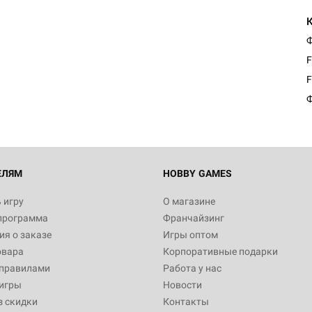
Ф
F
F
Ф
ЕЛЯМ
HOBBY GAMES
 игру
О магазине
программа
Франчайзинг
я о заказе
Игры оптом
овара
Корпоративные подарки
 правилами
Работа у нас
игры
Новости
з скидки
Контакты