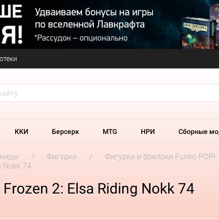
отеки
ККИ
Берсерк
MTG
НРИ
Сборные мо
ениры
Фигурки
Фигурки и брелоки Funko POP!
g Nokk 74
Frozen 2: Elsa Riding Nokk 74