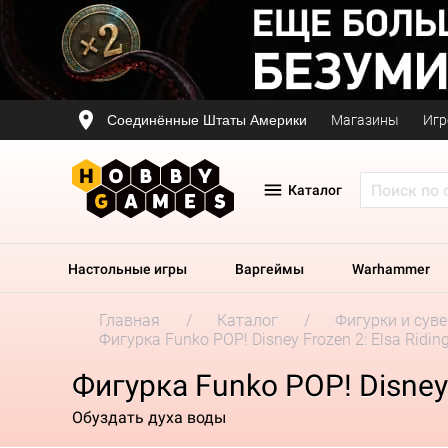
Соединённые Штаты Америки
Магазины
Игр
Каталог
Настольные игры
Варгеймы
Warhammer
Главная
Каталог
Фигурки и сув
Фигурка Funko POP! Disney Frozen 2: Elsa Ridin
Фигурка Funko POP! Disney 
Обуздать духа воды