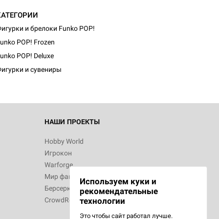
КАТЕГОРИИ
игурки и брелоки Funko POP!
unko POP! Frozen
unko POP! Deluxe
игурки и сувениры
НАШИ ПРОЕКТЫ
Hobby World
Игрокон
Warforge
Мир фантастики
Используем куки и
Берсерк
рекомендательные
CrowdRepublic
технологии
Это чтобы сайт работал лучше.