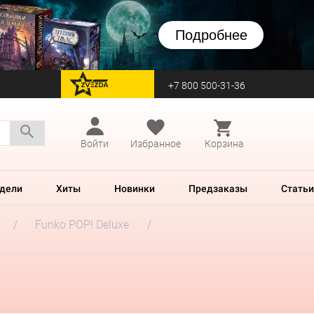
Подробнее
+7 800 500-31-36
перейти на Zvezda
Войти
Избранное
Корзина
дели
Хиты
Новинки
Предзаказы
Статьи
Funko POP! Deluxe