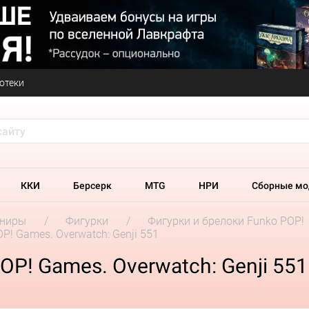
отеки
ККИ
Берсерк
MTG
НРИ
Сборные мо
ениры
Фигурки
Фигурки и брелоки Funko POP!
P! Games. Overwatch: Genji 551
P! Games. Overwatch: Genji 551