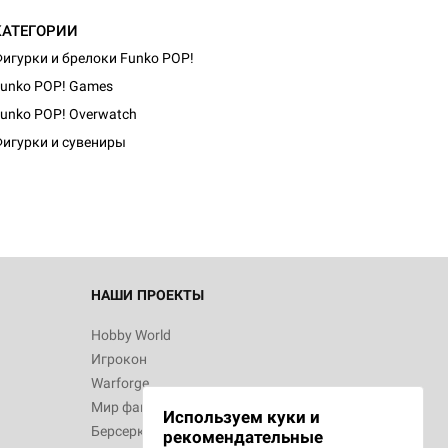
КАТЕГОРИИ
игурки и брелоки Funko POP!
unko POP! Games
unko POP! Overwatch
игурки и сувениры
НАШИ ПРОЕКТЫ
Hobby World
Игрокон
Warforge
Мир фантастики
Используем куки и
Берсерк
рекомендательные