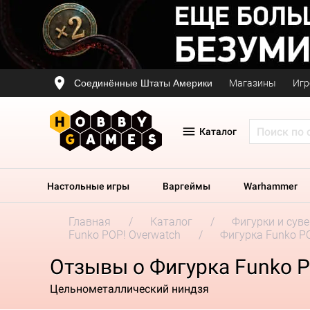
Соединённые Штаты Америки
Магазины
Игр
Каталог
Настольные игры
Варгеймы
Warhammer
Главная
Каталог
Фигурки и сув
Funko POP! Overwatch
Фигурка Funko PO
Отзывы о Фигурка Funko PO
Цельнометаллический ниндзя