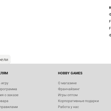
Ф
F
F
Ф
рели
ЕЛЯМ
HOBBY GAMES
 игру
О магазине
программа
Франчайзинг
я о заказе
Игры оптом
овара
Корпоративные подарки
 правилами
Работа у нас