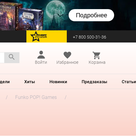
Подробнее
+7 800 500-31-36
перейти на Zvezda
Войти
Избранное
Корзина
дели
Хиты
Новинки
Предзаказы
Статьи
Funko POP! Games