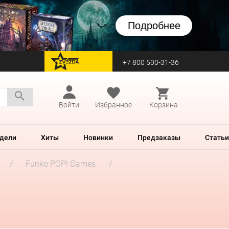
Подробнее
+7 800 500-31-36
перейти на Zvezda
Войти
Избранное
Корзина
дели
Хиты
Новинки
Предзаказы
Статьи
Funko POP! Games