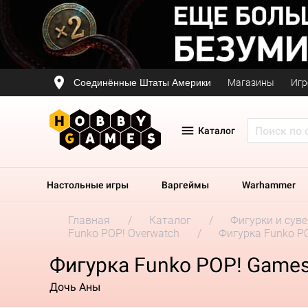
Соединённые Штаты Америки
Магазины
Игр
Каталог
Настольные игры
Варгеймы
Warhammer
Главная
Каталог
Фигурки и сув
Funko POP! Overwatch
Фигурка Funko PO
Фигурка Funko POP! Games.
Дочь Аны