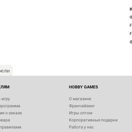
Ф
F
Настольная игра Hobby Worl
F
Египта
Ф
1 991
рели
Настольная игра Hobby World
Белая смерть
12 990
ЕЛЯМ
HOBBY GAMES
 игру
О магазине
программа
Франчайзинг
Настольная игра Hobby World
я о заказе
Игры оптом
Сердце роя. Дисплей бустеро
овара
Корпоративные подарки
3 490
 правилами
Работа у нас