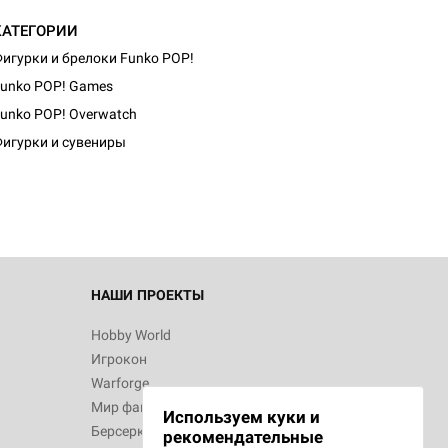
КАТЕГОРИИ
игурки и брелоки Funko POP!
unko POP! Games
d Монстры
unko POP! Overwatch
игурки и сувениры
 Зомбицид:
НАШИ ПРОЕКТЫ
Hobby World
Игрокон
 Берсерк.
Warforge
в
Мир фантастики
Используем куки и
Берсерк
рекомендательные