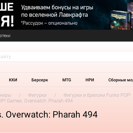
отеки
ККИ
Берсерк
MTG
НРИ
Сборные мо
ениры
Фигурки
Фигурки и брелоки Funko POP!
P! Games. Overwatch: Pharah 494
 Overwatch: Pharah 494