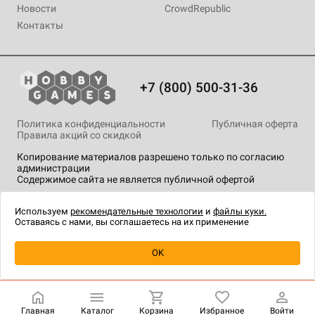
Новости
CrowdRepublic
Контакты
+7 (800) 500-31-36
Политика конфиденциальности
Публичная оферта
Правила акций со скидкой
Копирование материалов разрешено только по согласию
администрации
Содержимое сайта не является публичной офертой
На сайте Hobby Games применяются
рекомендательные
технологии
.
Используем
рекомендательные технологии
и
файлы куки.
Оставаясь с нами, вы соглашаетесь на их применение
Уведомить о наличии
OK
Главная
Каталог
Корзина
Избранное
Войти