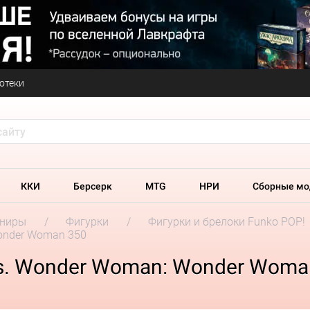
отеки
ККИ
Берсерк
MTG
НРИ
Сборные мо
ениры
Фигурки
Фигурки и брелоки Funko POP!
Wonder Woman 350
es. Wonder Woman: Wonder Woma