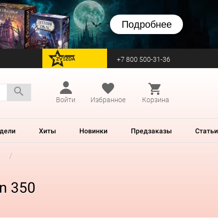
Подробнее
+7 800 500-31-36
перейти на Zvezda
Войти
Избранное
Корзина
дели
Хиты
Новинки
Предзаказы
Статьи
n 350