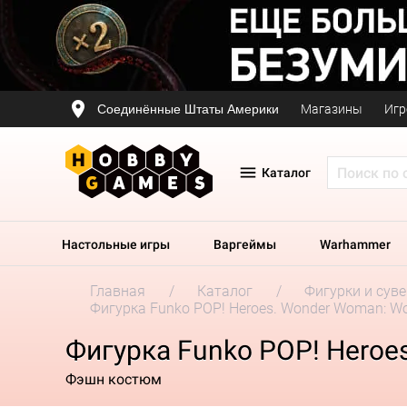
Соединённые Штаты Америки
Магазины
Игр
Каталог
Настольные игры
Варгеймы
Warhammer
Главная
Каталог
Фигурки и сув
Фигурка Funko POP! Heroes. Wonder Woman: 
Фигурка Funko POP! Hero
Фэшн костюм