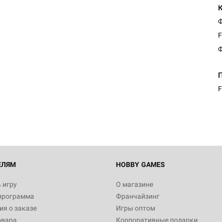
Ф
F
Ф
F
ЕЛЯМ
HOBBY GAMES
 игру
О магазине
программа
Франчайзинг
я о заказе
Игры оптом
овара
Корпоративные подарки