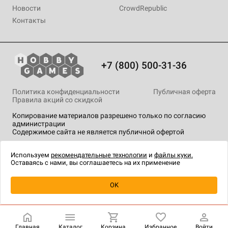
Новости
CrowdRepublic
Контакты
+7 (800) 500-31-36
Политика конфиденциальности
Публичная оферта
Правила акций со скидкой
Копирование материалов разрешено только по согласию
администрации
Содержимое сайта не является публичной офертой
На сайте Hobby Games применяются
рекомендательные
технологии
.
Используем
рекомендательные технологии
и
файлы куки.
Оставаясь с нами, вы соглашаетесь на их применение
Уведомить о наличии
OK
Главная
Каталог
Корзина
Избранное
Войти