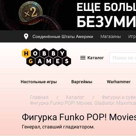
Соединённые Штаты Америки
Магазины
Игр
Каталог
Настольные игры
Варгеймы
Warhammer
Главная
Каталог
Фигурки и сув
Фигурка Funko POP! Movies. Gladiator: Maximu
Фигурка Funko POP! Movies
Генерал, ставший гладиатором.