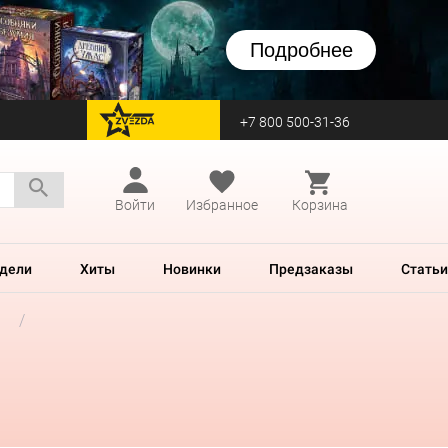
Подробнее
+7 800 500-31-36
перейти на Zvezda
Войти
Избранное
Корзина
дели
Хиты
Новинки
Предзаказы
Статьи