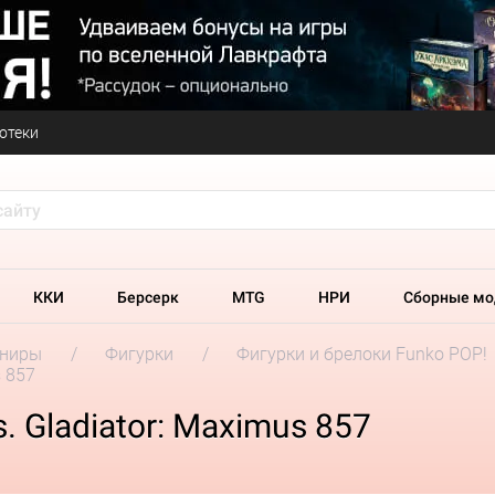
отеки
ККИ
Берсерк
MTG
НРИ
Сборные мо
ениры
Фигурки
Фигурки и брелоки Funko POP!
s 857
. Gladiator: Maximus 857