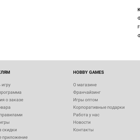
Ф
F
Ф
ЕЛЯМ
HOBBY GAMES
 игру
О магазине
программа
Франчайзинг
я о заказе
Игры оптом
овара
Корпоративные подарки
 правилами
Работа у нас
игры
Новости
з скидки
Контакты
е приложение