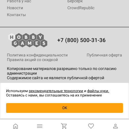
Работа у нас
Берсерк
Новости
CrowdRepublic
Контакты
+7 (800) 500-31-36
Политика конфиденциальности
Публичная оферта
Правила акций со скидкой
Копирование материалов разрешено только по согласию
администрации
Содержимое сайта не является публичной офертой
На сайте Hobby Games применяются
рекомендательные
технологии
.
Используем
рекомендательные технологии
и
файлы куки.
Оставаясь с нами, вы соглашаетесь на их применение
Уведомить о наличии
OK