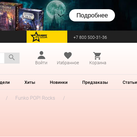
Подробнее
+7 800 500-31-36
перейти на Zvezda
Войти
Избранное
Корзина
дели
Хиты
Новинки
Предзаказы
Статьи
Funko POP! Rocks