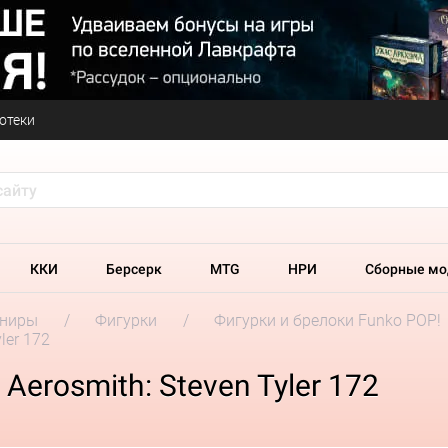
отеки
ККИ
Берсерк
MTG
НРИ
Сборные мо
ениры
Фигурки
Фигурки и брелоки Funko POP!
ler 172
Aerosmith: Steven Tyler 172