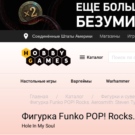
Соединённые Штаты Америки
Магазины
Игр
Каталог
Настольные игры
Варгеймы
Warhammer
Главная
Каталог
Фигурки и сув
Фигурка Funko POP! Rocks. Aerosmith: Steven Ty
Фигурка Funko POP! Rocks. 
Hole In My Soul