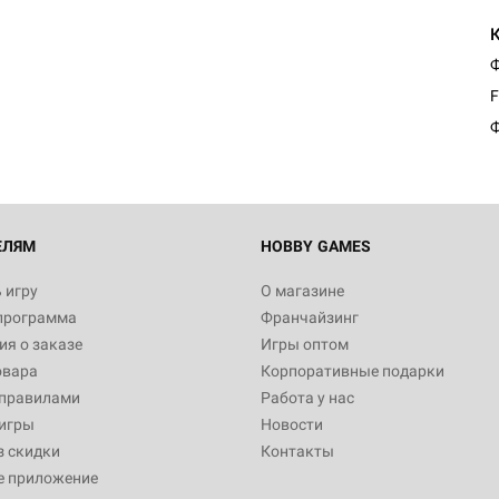
Ф
F
Ф
ЕЛЯМ
HOBBY GAMES
 игру
О магазине
программа
Франчайзинг
я о заказе
Игры оптом
овара
Корпоративные подарки
 правилами
Работа у нас
игры
Новости
з скидки
Контакты
е приложение