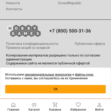
Новости
CrowdRepublic
Контакты
+7 (800) 500-31-36
Политика конфиденциальности
Публичная оферта
Правила акций со скидкой
Копирование материалов разрешено только по согласию
администрации
Содержимое сайта не является публичной офертой
На сайте Hobby Games применяются
рекомендательные
технологии
.
Используем
рекомендательные технологии
и
файлы куки.
Оставаясь с нами, вы соглашаетесь на их применение
Уведомить о наличии
OK
Главная
Каталог
Корзина
Избранное
Войти