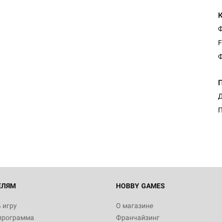
Ф
F
Ф
Д
П
ЕЛЯМ
HOBBY GAMES
 игру
О магазине
программа
Франчайзинг