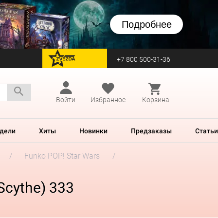
Подробнее
+7 800 500-31-36
перейти на Zvezda
Войти
Избранное
Корзина
дели
Хиты
Новинки
Предзаказы
Статьи
Funko POP! Star Wars
Scythe) 333