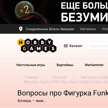
Соединённые Штаты Америки
Магазины
Игр
Каталог
Настольные игры
Варгеймы
Warhammer
Главная
Каталог
Фигурки и сув
Фигурка Funko POP! Star Wars: Knight of Ren (Sc
Вопросы про Фигурка Funko 
Хочешь – жни...