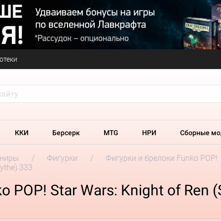
отеки
ККИ
Берсерк
MTG
НРИ
Сборные мо
ениры
Фигурки
Фигурки и брелоки Funko POP!
ythe) 333
POP! Star Wars: Knight of Ren (