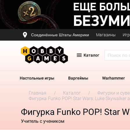
Соединённые Штаты Америки
Магазины
Игр
Каталог
Настольные игры
Варгеймы
Warhammer
Главная
Каталог
Фигурки и сув
Фигурка Funko POP! Star Wars: Luke Skywalker 
Фигурка Funko POP! Star Wa
Учитель с учеником