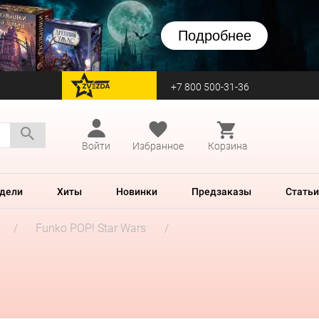
Подробнее
+7 800 500-31-36
перейти на Zvezda
Войти
Избранное
Корзина
дели
Хиты
Новинки
Предзаказы
Статьи
Funko POP! Star Wars