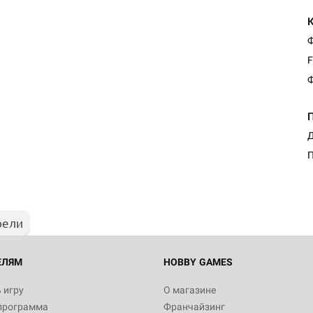
Ф
F
Ф
Д
П
рели
ЕЛЯМ
HOBBY GAMES
 игру
О магазине
программа
Франчайзинг