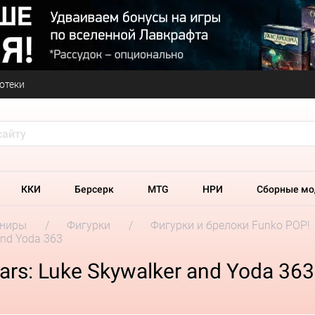
отеки
ККИ
Берсерк
MTG
НРИ
Сборные мо
ениры
Фигурки
Фигурки и брелоки Funko POP!
and Yoda 363
rs: Luke Skywalker and Yoda 363