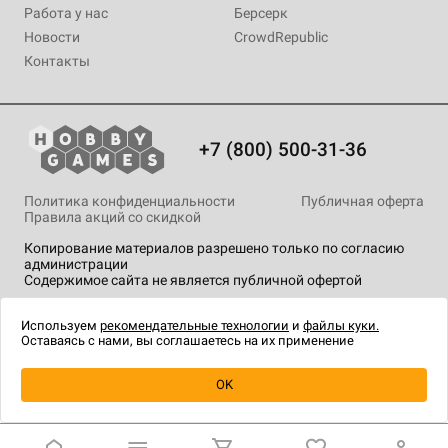
Работа у нас
Берсерк
Новости
CrowdRepublic
Контакты
+7 (800) 500-31-36
Политика конфиденциальности
Публичная оферта
Правила акций со скидкой
Копирование материалов разрешено только по согласию
администрации
Содержимое сайта не является публичной офертой
На сайте Hobby Games применяются
рекомендательные
технологии
.
Используем
рекомендательные технологии
и
файлы куки.
Оставаясь с нами, вы соглашаетесь на их применение
Уведомить о наличии
OK