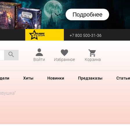
Подробнее
+7 800 500-31-36
перейти на Zvezda
Войти
Избранное
Корзина
дели
Хиты
Новинки
Предзаказы
Статьи
овушка"