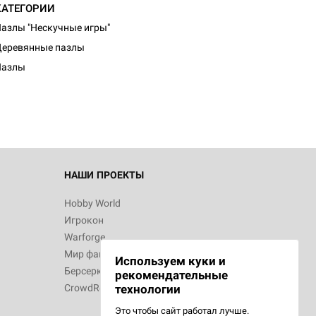
КАТЕГОРИИ
азлы "Нескучные игры"
еревянные пазлы
Пазлы
НАШИ ПРОЕКТЫ
Hobby World
Игрокон
Warforge
Мир фантастики
Используем куки и
Берсерк
рекомендательные
CrowdRepublic
технологии
Это чтобы сайт работал лучше.