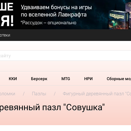
отеки
ККИ
Берсерк
MTG
НРИ
Сборные мо
оломки
Пазлы
Фигурный деревянный пазл "С
ревянный пазл "Совушка"