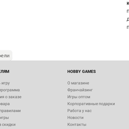
П
Д
рели
ЕЛЯМ
HOBBY GAMES
 игру
О магазине
программа
Франчайзинг
я о заказе
Игры оптом
овара
Корпоративные подарки
 правилами
Работа у нас
игры
Новости
з скидки
Контакты