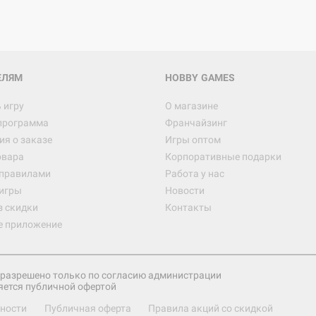
Настольная игра Hobby Worl
империи: Боевая тревога
799
ЕЛЯМ
HOBBY GAMES
 игру
О магазине
программа
Франчайзинг
Настольная игра Hobby Worl
я о заказе
Игры оптом
империи. Четвёртая редакция
овара
Корпоративные подарки
Рубеж
12 990
 правилами
Работа у нас
игры
Новости
з скидки
Контакты
е приложение
Настольная игра Zvezda Рос
атомная подводная лодка "Ю
Долгорукий" проекта "Борей"
1 999
разрешено только по согласию администрации
яется публичной офертой
ности
Публичная оферта
Правила акций со скидкой