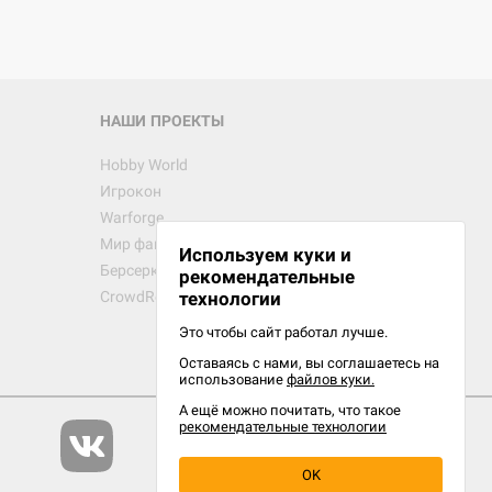
d Звёздные
НАШИ ПРОЕКТЫ
Hobby World
Игрокон
d Сумерки
Warforge
: Грозовой
Мир фантастики
Используем куки и
Берсерк
рекомендательные
CrowdRepublic
технологии
Это чтобы сайт работал лучше.
сийская
Оставаясь с нами, вы соглашаетесь на
рий
использование
файлов куки.
А ещё можно почитать, что такое
рекомендательные технологии
OK