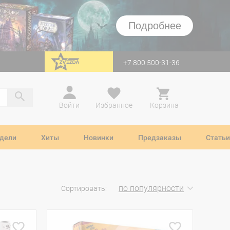
Подробнее
+7 800 500-31-36
перейти на Zvezda
Войти
Избранное
Корзина
дели
Хиты
Новинки
Предзаказы
Статьи
по популярности
Сортировать: