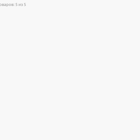
варов: 5 из 5
Настольная игра Hobby Worl
"Мир фантастики. Спецвыпус
Стругацкие"
1 490