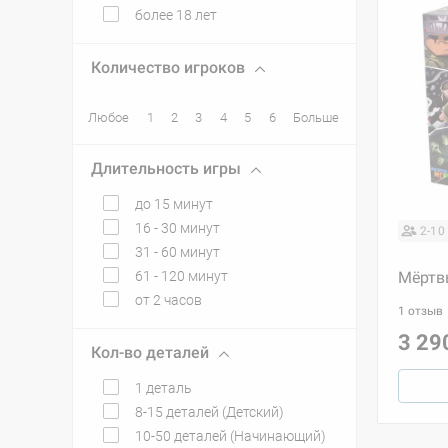
более 18 лет
Количество игроков
Любое
1
2
3
4
5
6
Больше
Длительность игры
до 15 минут
16 - 30 минут
2-10
31 - 60 минут
61 - 120 минут
Мёртвы
от 2 часов
1 отзыв
3 29
Кол-во деталей
1 деталь
8-15 деталей (Детский)
10-50 деталей (Начинающий)