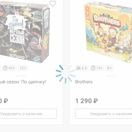
45+
12+
2-4
15+
8+
й сезон: По щелчку!
Brothers
0 ₽
1 290 ₽
Уведомить о наличии
Уведомить о наличии