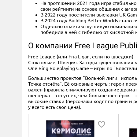
На протяжении 2021 года игра стабильно 
свои рейтинги на основе общения с ам
В 2022 году посетители выставки UK Game
В 2024 году Building Better Worlds стал
Отдельно отметим шутливую номинацию б
победила в ней с гибелью от кислотной 
О компании Free League Publi
Free League
(или Fria Ligan, если по-шведски)
Стокгольме, Швеция. За годы существования 
One Ring Roleplaying Game – игры по "Власте
Большинство проектов "Вольной лиги" использу
Точка отсчёта". Её основные черты: герои пре
важен (правила стимулируют создание драмат
шестёрка – это успех, чем больше шестёрок – 
высокие ставки (персонажи ходят по грани и р
у всего есть своя цена).