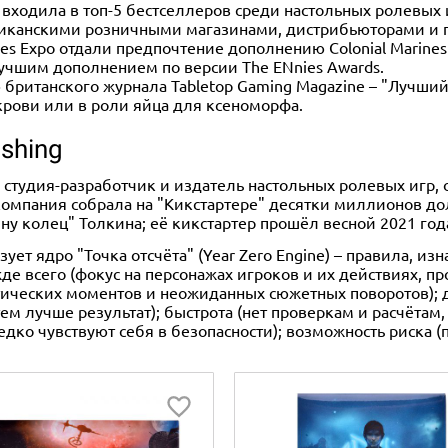
входила в топ-5 бестселлеров среди настольных ролевых и
ериканскими розничными магазинами, дистрибьюторами и
s Expo отдали предпочтение дополнению Colonial Marines 
о лучшим дополнением по версии The ENnies Awards.
ританского журнала Tabletop Gaming Magazine – "Лучший 
крови или в роли яйца для ксеноморфа.
shing
 – студия-разработчик и издатель настольных ролевых игр, 
компания собрала на "Кикстартере" десятки миллионов до
лину колец" Толкина; её кикстартер прошёл весной 2021 г
ет ядро "Точка отсчёта" (Year Zero Engine) – правила, и
жде всего (фокус на персонажах игроков и их действиях, 
ических моментов и неожиданных сюжетных поворотов); д
тем лучше результат); быстрота (нет проверкам и расчётам
едко чувствуют себя в безопасности); возможность риска 