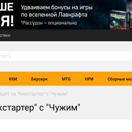
отеки
ККИ
Берсерк
MTG
НРИ
Сборные мо
ешит на "Кикстартер" с "Чужим"
кстартер" с "Чужим"