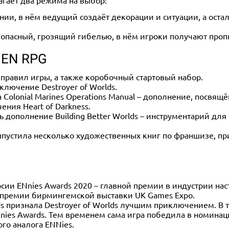
гает два режима на выбор:
и, в нём ведущий создаёт декорации и ситуации, а оста
опасный, грозящий гибелью, в нём игроки получают проп
IEN RPG
 правил игры, а также коробочный стартовый набор.
лючение Destroyer of Worlds.
а Colonial Marines Operations Manual – дополнение, посвя
ния Heart of Darkness.
ь дополнение Building Better Worlds – инструментарий д
 выпустила несколько художественных книг по франшизе, п
сии ENnies Awards 2020 – главной премии в индустрии нас
р премии бирмингемской выставки UK Games Expo.
s признала Destroyer of Worlds лучшим приключением. В 
nies Awards. Тем временем сама игра победила в номинац
ого аналога ENNies.