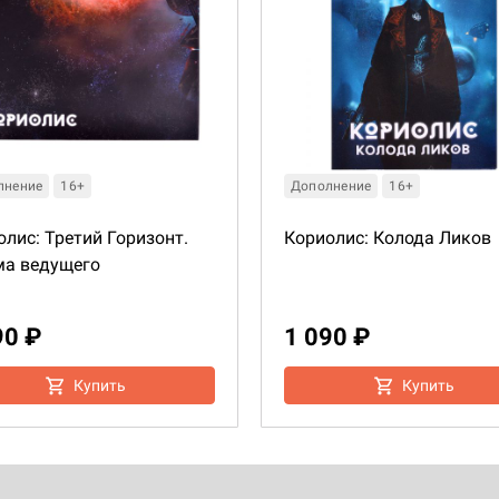
лнение
16+
Дополнение
16+
олис: Третий Горизонт.
Кориолис: Колода Ликов
а ведущего
90 ₽
1 090 ₽
Купить
Купить