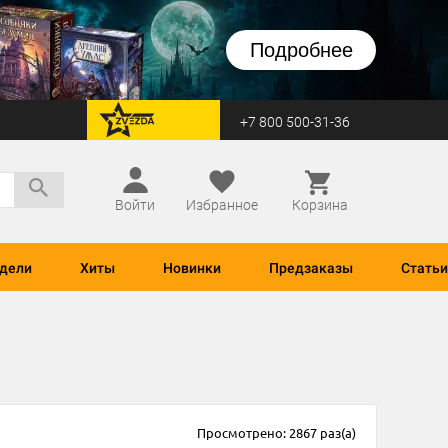
Подробнее
+7 800 500-31-36
перейти на Zvezda
Войти
Избранное
Корзина
дели
Хиты
Новинки
Предзаказы
Статьи
Просмотрено: 2867 раз(а)