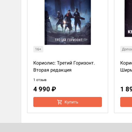
16+
Допо
Кориолис: Третий Горизонт.
Кори
Вторая редакция
Ширм
1 отзыв
4 990 ₽
1 8
Купить