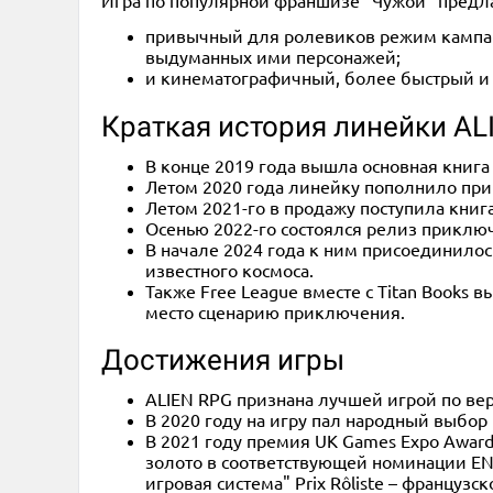
Игра по популярной франшизе "Чужой" предла
привычный для ролевиков режим кампани
выдуманных ими персонажей;
и кинематографичный, более быстрый и 
Краткая история линейки AL
В конце 2019 года вышла основная книга
Летом 2020 года линейку пополнило прик
Летом 2021-го в продажу поступила книг
Осенью 2022-го состоялся релиз приключе
В начале 2024 года к ним присоединилос
известного космоса.
Также Free League вместе с Titan Books
место сценарию приключения.
Достижения игры
ALIEN RPG признана лучшей игрой по вер
В 2020 году на игру пал народный выбо
В 2021 году премия UK Games Expo Award
золото в соответствующей номинации EN
игровая система" Prix Rôliste – французск