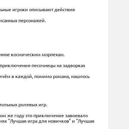
льные игроки описывают действия
исанных персонажей.
щённое космическим морпехам.
ля приключения-песочницы на задворках
ричём в каждой, помимо романа, нашлось
тольных ролевых игр.
том же году это приключение завоевало
иях "Лучшая игра для новичков" и "Лучшая