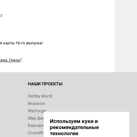
с!
d Монстры
 карты 16-го выпуска!
ерк. Герои
".
 Зомбицид:
НАШИ ПРОЕКТЫ
Hobby World
Игрокон
d Ужас
Warforge
Мир фантастики
Используем куки и
Берсерк
рекомендательные
CrowdRepublic
технологии