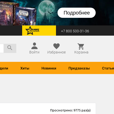
Подробнее
+7 800 500-31-36
перейти на Zvezda
Войти
Избранное
Корзина
дели
Хиты
Новинки
Предзаказы
Статьи
Просмотрено: 9775 раз(а)