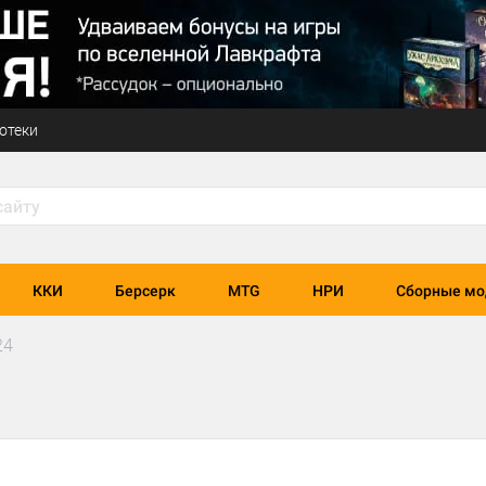
отеки
ККИ
Берсерк
MTG
НРИ
Сборные мо
24