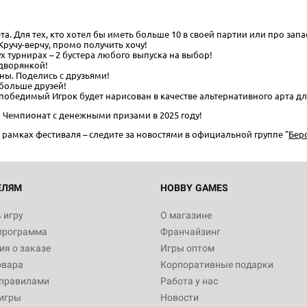
. Для тех, кто хотел бы иметь больше 10 в своей партии или про запа
ручу-верчу, промо получить хочу!
ух турнирах – 2 бустера любого выпуска на выбор!
Настольная игра Hobby Worl
 дворянкой!
Египта
ны. Поделись с друзьями!
 больше друзей!
1 991
победимый Игрок будет нарисован в качестве альтернативного арта для
 Чемпионат с денежными призами в 2025 году!
рамках фестиваля – следите за новостями в официальной группе "
Берс
Настольная игра Hobby World
Белая смерть
12 990
ЕЛЯМ
HOBBY GAMES
 игру
О магазине
программа
Франчайзинг
Настольная игра Hobby Worl
я о заказе
Игры оптом
Аркхэма. Карточная игра
овара
Корпоративные подарки
3 490
 правилами
Работа у нас
игры
Новости