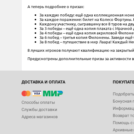
А теперь подробнее о призах:
За каждую победу: ещё одна коллекционная монета
За каждое поражение: билет на Колесо Фортуны. К
Каждому участнику, сыгравшему все 8 туров на дв
За 3 победы – ещё одна копия плаката с Мрачной
За 4 победы – ещё одна копия акриловой Филоме
За 6 побед – третья копия Филомены. Заведи ещё
За 8 побед – путешествие в мир Лаара! Каждый Не
8 лучших игроков получают квалификацию на закрытый
Предусмотрены дополнительные призы за активности в 
ДОСТАВКА И ОПЛАТА
ПОКУПАТ
Подобрать
Бонусная 
Способы оплаты
Информаци
Службы доставки
Возврат т
Адреса магазинов
Помощь с
Архивные 