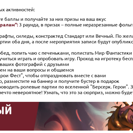
х активностей:
е баллы и получайте за них призы на ваш вкус
ралам":
3 раунда, в призах – полные неразрезанные фоль
рафты, силеды, констрактед Стандарт или Вечный. По же
тии оба дня, а после мероприятия записи будут опублико
обед, попить чаю с печеньками, полистать Мир Фантастики
читься играть и опробовать игру. Проход на игротеку бес
 ваших фотографий с друзьями
аем на ваши вопросы и общаемся
ерои Фест", чтобы отпраздновать вместе с вами
, разместите на баннер и получите бустер в подарок
оводить ролевые партии по вселенной "Берсерк. Герои". З
ечто невероятное! Узнать, что это за сюрприз, можно буде