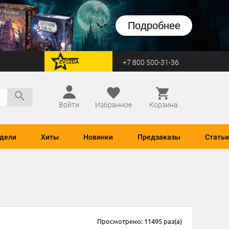
Подробнее
+7 800 500-31-36
перейти на Zvezda
Войти
Избранное
Корзина
дели
Хиты
Новинки
Предзаказы
Статьи
Просмотрено: 11495 раз(а)