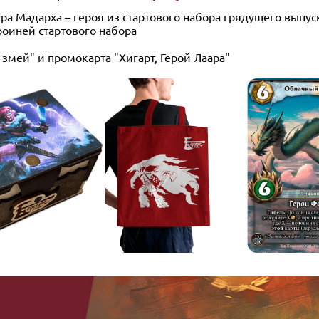
а Мадарха – героя из стартового набора грядущего выпус
роиней стартового набора
мей" и промокарта "Хигарт, Герой Лаара"