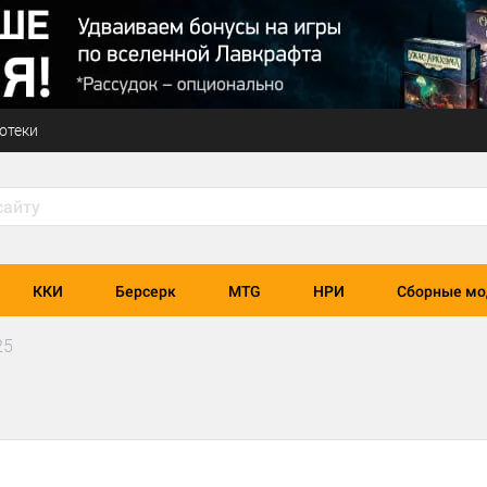
отеки
ККИ
Берсерк
MTG
НРИ
Сборные мо
25