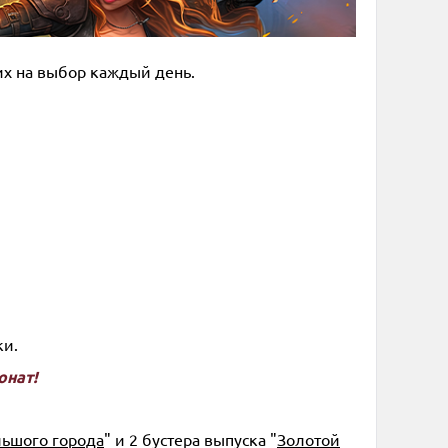
их на выбор каждый день.
ки.
онат!
льшого города
" и 2 бустера выпуска "
Золотой