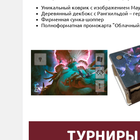
Уникальный коврик с изображением Маур
Деревянный декбокс с Рангхильдой – ге
Фирменная сумка-шоппер
Полноформатная промокарта "Облачный з