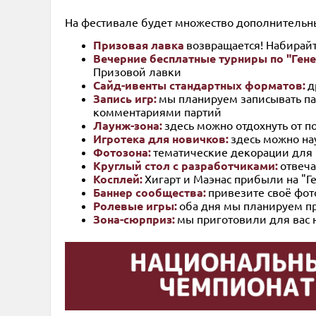
На фестивале будет множество дополнительны
Призовая лавка
возвращается! Набирайт
Вечерние бесплатные турниры по "Гене
Призовой лавки
Сайд-ивенты стандартных форматов:
д
Запись игр:
мы планируем записывать пар
комментариями партий
Лаунж-зона:
здесь можно отдохнуть от п
Игротека для новичков:
здесь можно нау
Фотозона:
тематические декорации для
Круглый стол с разработчиками:
отвеч
Косплей:
Хигарт и Маэнас прибыли на "Г
Баннер сообщества:
привезите своё фото
Ролевые игры:
оба дня мы планируем пр
Зона-сюрприз:
мы приготовили для вас н