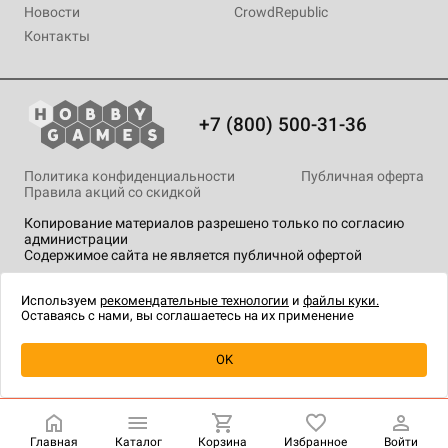
Новости
CrowdRepublic
Контакты
+7 (800) 500-31-36
Политика конфиденциальности
Публичная оферта
Правила акций со скидкой
Копирование материалов разрешено только по согласию
администрации
Содержимое сайта не является публичной офертой
На сайте Hobby Games применяются
рекомендательные
технологии
.
Используем
рекомендательные технологии
и
файлы куки.
Оставаясь с нами, вы соглашаетесь на их применение
Уведомить о наличии
OK
Главная
Каталог
Корзина
Избранное
Войти