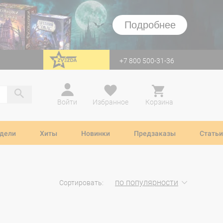
Подробнее
+7 800 500-31-36
перейти на Zvezda
Войти
Избранное
Корзина
дели
Хиты
Новинки
Предзаказы
Статьи
по популярности
Сортировать: