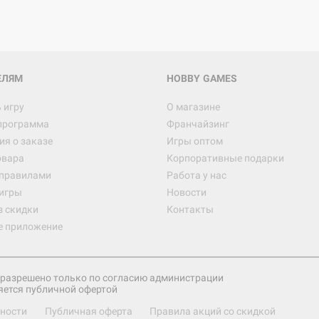
ЕЛЯМ
HOBBY GAMES
 игру
О магазине
программа
Франчайзинг
я о заказе
Игры оптом
овара
Корпоративные подарки
 правилами
Работа у нас
игры
Новости
з скидки
Контакты
е приложение
разрешено только по согласию администрации
яется публичной офертой
ности
Публичная оферта
Правила акций со скидкой