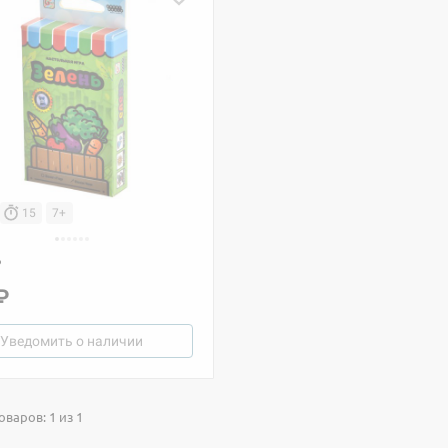
15
7+
ь
₽
Уведомить о наличии
варов: 1 из 1