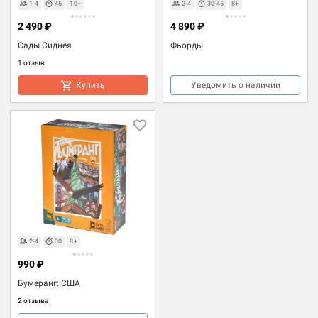
1-4
45
10+
2-4
30-45
8+
2 490 ₽
4 890 ₽
Сады Сиднея
Фьорды
1 отзыв
Купить
Уведомить о наличии
2-4
30
8+
990 ₽
Бумеранг: США
2 отзыва