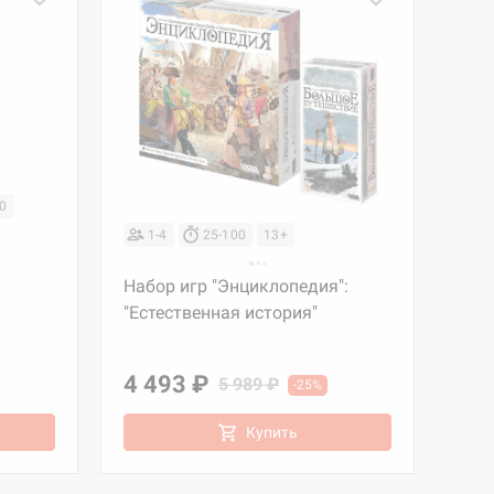
00
1-4
25-100
13+
Набор игр "Энциклопедия":
"Естественная история"
4 493 ₽
5 989 ₽
-25%
Купить