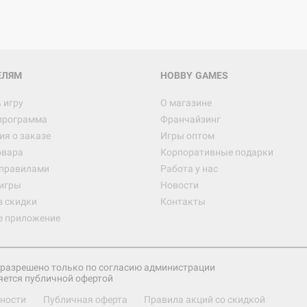
ЕЛЯМ
HOBBY GAMES
 игру
О магазине
программа
Франчайзинг
я о заказе
Игры оптом
овара
Корпоративные подарки
 правилами
Работа у нас
игры
Новости
з скидки
Контакты
е приложение
разрешено только по согласию администрации
яется публичной офертой
ности
Публичная оферта
Правила акций со скидкой