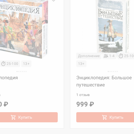
Дополнение
1-4
25-1
25-100
13+
13+
лопедия
Энциклопедия: Большое
путешествие
а
1 отзыв
0 ₽
999 ₽
Купить
Купить