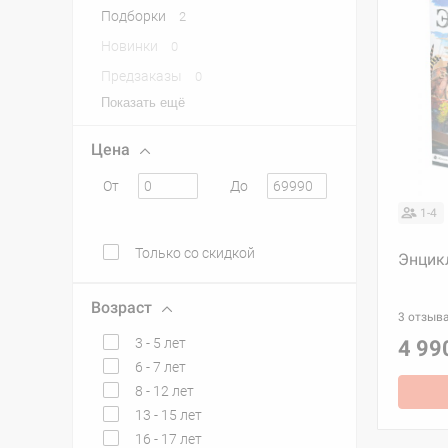
Подборки
2
Новинки
0
Предзаказы
0
Показать ещё
Цена
От
До
1-4
Только со скидкой
Энцик
Возраст
3 отзыв
3 - 5 лет
4 99
6 - 7 лет
8 - 12 лет
13 - 15 лет
16 - 17 лет