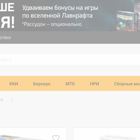
отеки
ККИ
Берсерк
MTG
НРИ
Сборные мо
es