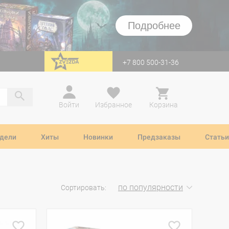
Подробнее
+7 800 500-31-36
перейти на Zvezda
Войти
Избранное
Корзина
дели
Хиты
Новинки
Предзаказы
Статьи
по популярности
Сортировать: