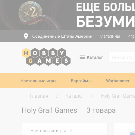
Соединённые Штаты Америки
Магазины
Игр
Каталог
Настольные игры
Варгеймы
Warhammer
Главная
Каталог
Holy Grail Gam
Holy Grail Games
3 товара
Настольные игры
2