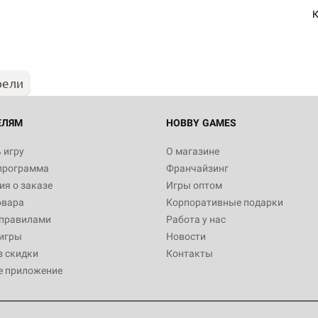
Египта
К
1 991
рели
Настольная игра Hobby World
Белая смерть
12 990
ЕЛЯМ
HOBBY GAMES
 игру
О магазине
программа
Франчайзинг
Настольная игра Hobby World
я о заказе
Игры оптом
Сердце роя. Дисплей бустеро
овара
Корпоративные подарки
3 490
 правилами
Работа у нас
игры
Новости
з скидки
Контакты
е приложение
Настольная игра Hobby Worl
Аркхэма. Карточная игра: Вт
4 990