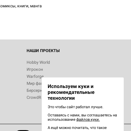
омиксы, книги, манга
 Зомбицид:
НАШИ ПРОЕКТЫ
Hobby World
Игрокон
 Берсерк.
Warforge
в
Мир фантастики
Используем куки и
Берсерк
рекомендательные
CrowdRepublic
технологии
Это чтобы сайт работал лучше.
Оставаясь с нами, вы соглашаетесь на
d Ужас
использование
файлов куки.
орой сезон
А ещё можно почитать, что такое