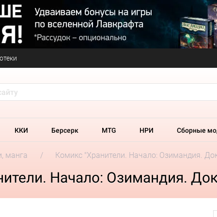
отеки
ККИ
Берсерк
MTG
НРИ
Сборные мо
и, манга
Комикс "Хранители. Начало: Озимандия. До
ители. Начало: Озимандия. Док