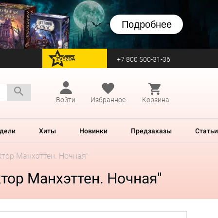
Подробнее
+7 800 500-31-36
перейти на Zvezda
Войти
Избранное
Корзина
дели
Хиты
Новинки
Предзаказы
Статьи
ктор Манхэттен. Ночная"
тор Манхэттен. Ночная"