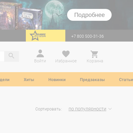
Подробнее
+7 800 500-31-36
перейти на Zvezda
Войти
Избранное
Корзина
дели
Хиты
Новинки
Предзаказы
Статьи
по популярности
Сортировать: