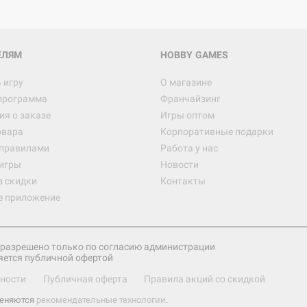
ЕЛЯМ
HOBBY GAMES
 игру
О магазине
программа
Франчайзинг
я о заказе
Игры оптом
овара
Корпоративные подарки
 правилами
Работа у нас
игры
Новости
з скидки
Контакты
е приложение
разрешено только по согласию администрации
яется публичной офертой
ности
Публичная оферта
Правила акций со скидкой
меняются
рекомендательные технологии
.