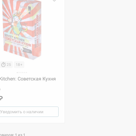
25
18+
 Kitchen: Советская Кухня
а
₽
Уведомить о наличии
варов: 1 из 1