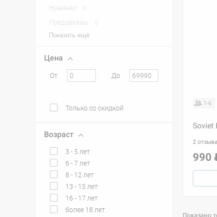
Новинки
0
Предзаказы
0
Показать ещё
Цена
От
До
1-6
Только со скидкой
Soviet
Возраст
2 отзыв
3 - 5 лет
990 
6 - 7 лет
8 - 12 лет
13 - 15 лет
16 - 17 лет
более 18 лет
Показано то