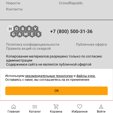
Новости
CrowdRepublic
Контакты
+7 (800) 500-31-36
Политика конфиденциальности
Публичная оферта
Правила акций со скидкой
Копирование материалов разрешено только по согласию
администрации
Содержимое сайта не является публичной офертой
На сайте Hobby Games применяются
рекомендательные
технологии
.
Используем
рекомендательные технологии
и
файлы куки.
Оставаясь с нами, вы соглашаетесь на их применение
Уведомить о наличии
OK
Главная
Каталог
Корзина
Избранное
Войти