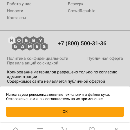
Работа у нас
Берсерк
Новости
CrowdRepublic
Контакты
+7 (800) 500-31-36
Политика конфиденциальности
Публичная оферта
Правила акций со скидкой
Копирование материалов разрешено только по согласию
администрации
Содержимое сайта не является публичной офертой
На сайте Hobby Games применяются
рекомендательные
технологии
.
Используем
рекомендательные технологии
и
файлы куки.
Оставаясь с нами, вы соглашаетесь на их применение
Товар снят с продажи
OK