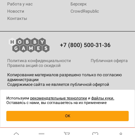
Работа у нас
Берсерк
Новости
CrowdRepublic
Контакты
+7 (800) 500-31-36
Политика конфиденциальности
Публичная оферта
Правила акций со скидкой
Копирование материалов разрешено только по согласию
администрации
Содержимое сайта не является публичной офертой
На сайте Hobby Games применяются
рекомендательные
технологии
.
Используем
рекомендательные технологии
и
файлы куки.
Оставаясь с нами, вы соглашаетесь на их применение
Товар снят с продажи
OK