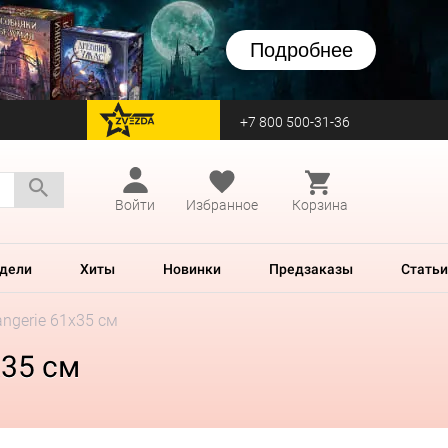
Подробнее
+7 800 500-31-36
перейти на Zvezda
Войти
Избранное
Корзина
дели
Хиты
Новинки
Предзаказы
Статьи
angerie 61x35 см
x35 см