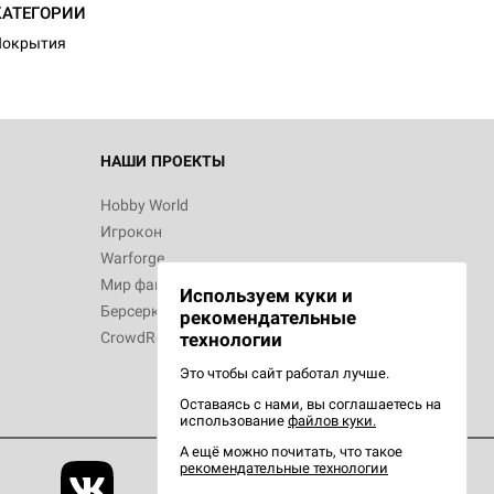
КАТЕГОРИИ
Покрытия
 Зомбицид:
НАШИ ПРОЕКТЫ
Hobby World
Игрокон
 Берсерк.
Warforge
в
Мир фантастики
Используем куки и
Берсерк
рекомендательные
CrowdRepublic
технологии
Это чтобы сайт работал лучше.
Оставаясь с нами, вы соглашаетесь на
d Ужас
использование
файлов куки.
орой сезон
А ещё можно почитать, что такое
рекомендательные технологии