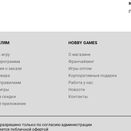
1 991
Настольная игра Hobby World
Белая смерть
12 990
ЕЛЯМ
HOBBY GAMES
 игру
О магазине
программа
Франчайзинг
Настольная игра Hobby World
я о заказе
Игры оптом
Сердце роя. Дисплей бустеро
овара
Корпоративные подарки
3 490
 правилами
Работа у нас
игры
Новости
з скидки
Контакты
е приложение
Настольная игра Hobby Worl
Аркхэма. Карточная игра: Вт
4 990
разрешено только по согласию администрации
яется публичной офертой