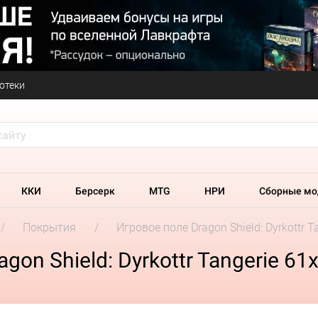
отеки
ККИ
Берсерк
MTG
НРИ
Сборные мо
Покрытия
Игровое поле Dragon Shield: Dyrkottr T
on Shield: Dyrkottr Tangerie 61