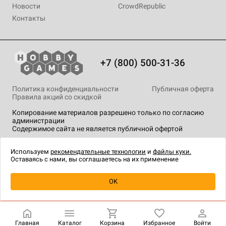
Новости
CrowdRepublic
Контакты
+7 (800) 500-31-36
Политика конфиденциальности
Публичная оферта
Правила акций со скидкой
Копирование материалов разрешено только по согласию
администрации
Содержимое сайта не является публичной офертой
На сайте Hobby Games применяются
рекомендательные
технологии
.
Используем
рекомендательные технологии
и
файлы куки.
Оставаясь с нами, вы соглашаетесь на их применение
Уведомить о наличии
OK
Главная
Каталог
Корзина
Избранное
Войти