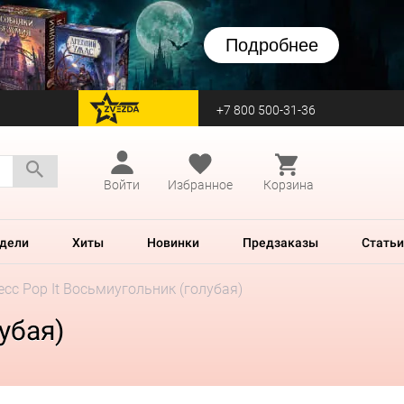
Подробнее
+7 800 500-31-36
перейти на Zvezda
Войти
Избранное
Корзина
дели
Хиты
Новинки
Предзаказы
Статьи
сс Pop It Восьмиугольник (голубая)
убая)