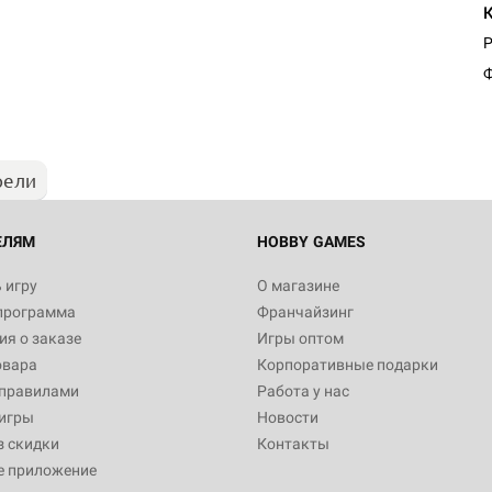
P
Ф
рели
ЕЛЯМ
HOBBY GAMES
 игру
О магазине
программа
Франчайзинг
я о заказе
Игры оптом
овара
Корпоративные подарки
 правилами
Работа у нас
игры
Новости
з скидки
Контакты
е приложение