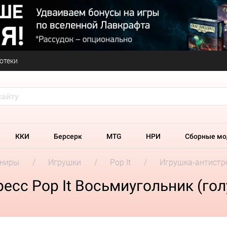
отеки
ККИ
Берсерк
MTG
НРИ
Сборные мо
ениры
Игрушки
Pop It
Игрушка-антистре
есс Pop It Восьмиугольник (гол