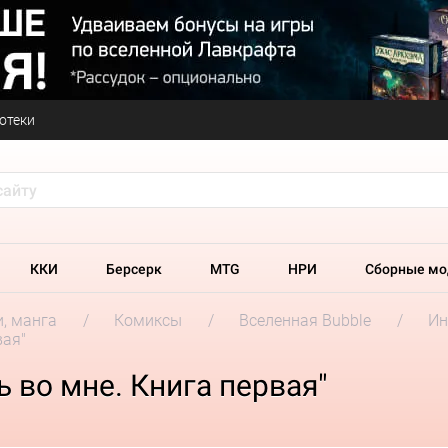
отеки
ККИ
Берсерк
MTG
НРИ
Сборные мо
и, манга
Комиксы
Вселенная Bubble
Ин
вая"
ь во мне. Книга первая"