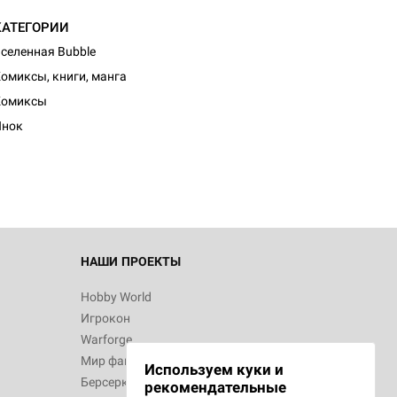
КАТЕГОРИИ
селенная Bubble
омиксы, книги, манга
d Монстры
Комиксы
Инок
 Зомбицид:
НАШИ ПРОЕКТЫ
Hobby World
Игрокон
 Берсерк.
Warforge
в
Мир фантастики
Используем куки и
Берсерк
рекомендательные