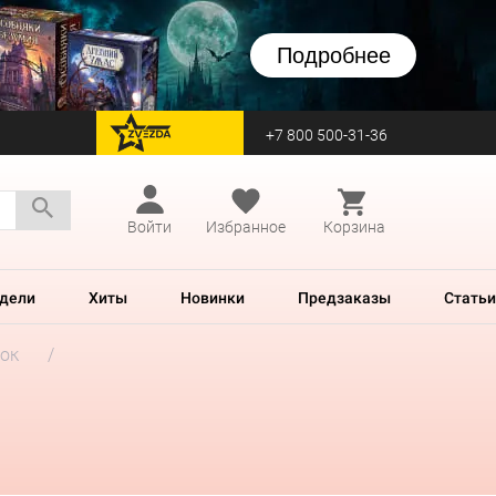
Подробнее
+7 800 500-31-36
перейти на Zvezda
Войти
Избранное
Корзина
дели
Хиты
Новинки
Предзаказы
Статьи
ок