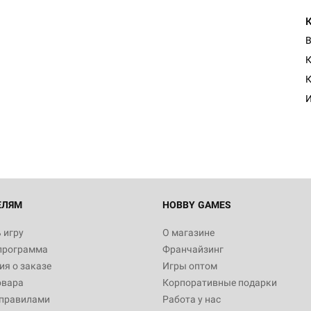
В
К
Настольная игра Hobby Worl
Египта
1 991
Настольная игра Hobby World
Белая смерть
12 990
ЕЛЯМ
HOBBY GAMES
 игру
О магазине
программа
Франчайзинг
Настольная игра Hobby World
я о заказе
Игры оптом
Сердце роя. Дисплей бустеро
овара
Корпоративные подарки
3 490
 правилами
Работа у нас