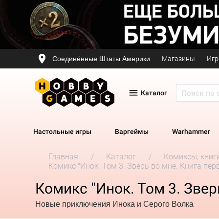
Соединённые Штаты Америки
Магазины
Игр
Каталог
Настольные игры
Варгеймы
Warhammer
Главная
Каталог
Комиксы, книг
Комикс "Инок. Том 3. Зверь во мне. Книга пер
Комикс "Инок. Том 3. Звер
Новые приключения Инока и Серого Волка