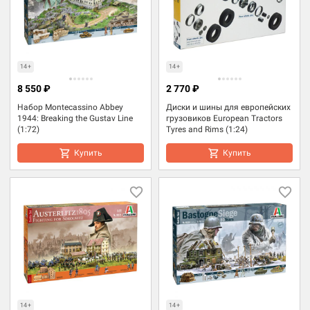
14+
14+
8 550 ₽
2 770 ₽
Набор Montecassino Abbey
Диски и шины для европейских
1944: Breaking the Gustav Line
грузовиков European Tractors
(1:72)
Tyres and Rims (1:24)
Купить
Купить
14+
14+