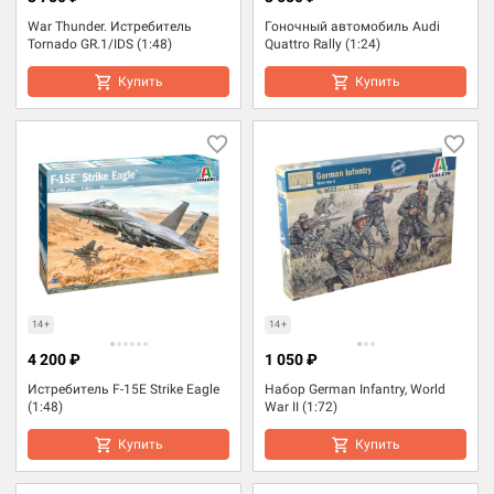
War Thunder. Истребитель
Гоночный автомобиль Audi
Tornado GR.1/IDS (1:48)
Quattro Rally (1:24)
Купить
Купить
14+
14+
4 200 ₽
1 050 ₽
Истребитель F-15E Strike Eagle
Набор German Infantry, World
(1:48)
War II (1:72)
Купить
Купить