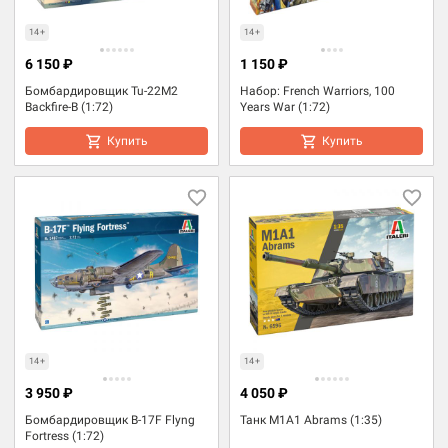
14+
14+
6 150 ₽
1 150 ₽
Бомбардировщик Tu-22M2
Набор: French Warriors, 100
Backfire-B (1:72)
Years War (1:72)
Купить
Купить
14+
14+
3 950 ₽
4 050 ₽
Бомбардировщик B-17F Flyng
Танк M1A1 Abrams (1:35)
Fortress (1:72)