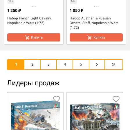
14+
14+
1 250 ₽
1 050 ₽
Набор French Light Cavalry,
Набор Austrian & Russian
Napoleonic Wars (1:72)
General Staff, Napoleonic Wars
(1:72)
Купить
Купить
1
2
3
4
5
Лидеры продаж