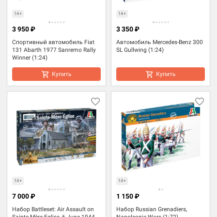
14+
14+
3 950 ₽
3 350 ₽
Спортивный автомобиль Fiat
Автомобиль Mercedes-Benz 300
131 Abarth 1977 Sanremo Rally
SL Gullwing (1:24)
Winner (1:24)
Купить
Купить
14+
14+
7 000 ₽
1 150 ₽
Набор Battleset: Air Assault on
Набор Russian Grenadiers,
Sainte-Mère-Eglise, 6 June 1944
Napoleonic Wars (1:72)