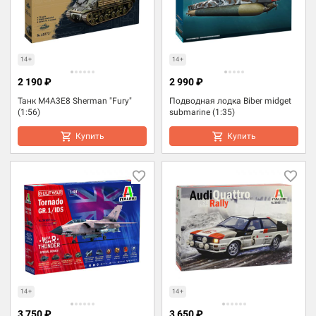
14+
14+
2 190 ₽
2 990 ₽
Танк M4A3E8 Sherman "Fury"
Подводная лодка Biber midget
(1:56)
submarine (1:35)
Купить
Купить
14+
14+
3 750 ₽
3 650 ₽