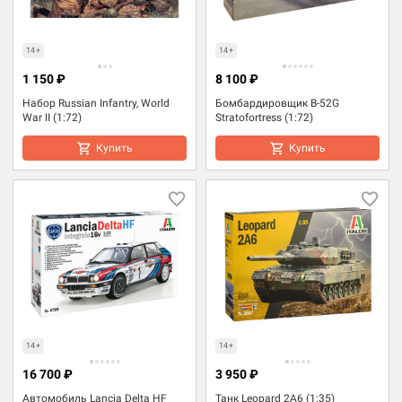
14+
14+
1 150 ₽
8 100 ₽
Набор Russian Infantry, World
Бомбардировщик B-52G
War II (1:72)
Stratofortress (1:72)
Купить
Купить
14+
14+
16 700 ₽
3 950 ₽
Автомобиль Lancia Delta HF
Танк Leopard 2A6 (1:35)