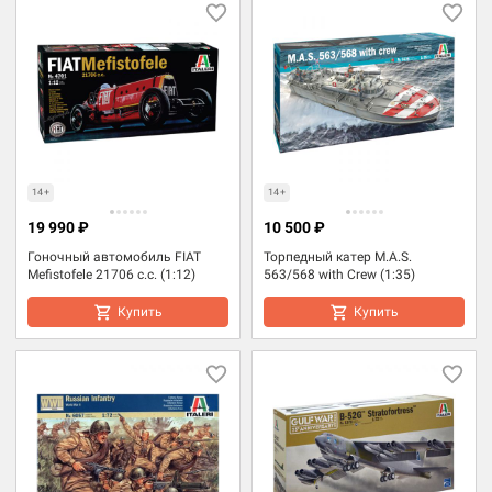
14+
14+
19 990 ₽
10 500 ₽
Гоночный автомобиль FIAT
Торпедный катер M.A.S.
Mefistofele 21706 c.c. (1:12)
563/568 with Crew (1:35)
Купить
Купить