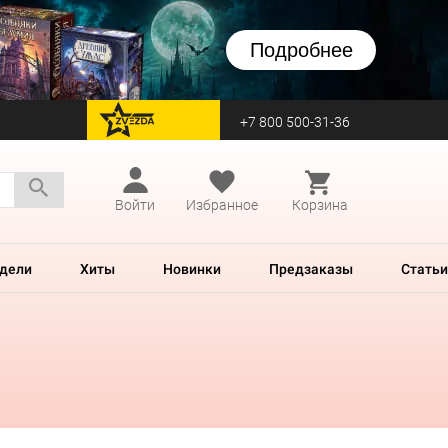
Подробнее
+7 800 500-31-36
перейти на Zvezda
Войти
Избранное
Корзина
дели
Хиты
Новинки
Предзаказы
Статьи