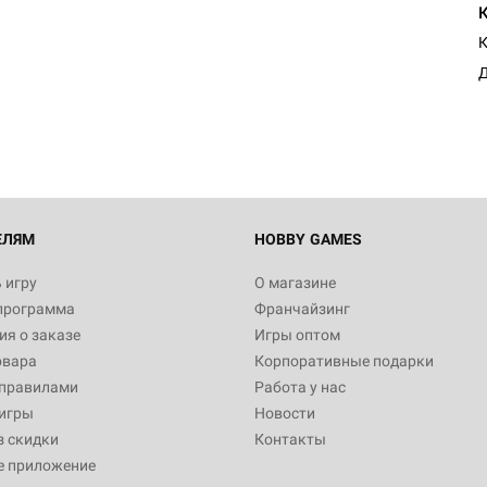
К
Д
ЕЛЯМ
HOBBY GAMES
 игру
О магазине
программа
Франчайзинг
я о заказе
Игры оптом
овара
Корпоративные подарки
 правилами
Работа у нас
игры
Новости
з скидки
Контакты
е приложение