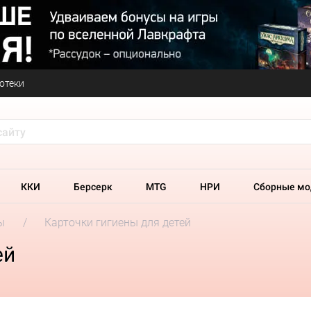
отеки
ККИ
Берсерк
MTG
НРИ
Сборные мо
ы
Карточки гигиены для детей
ей