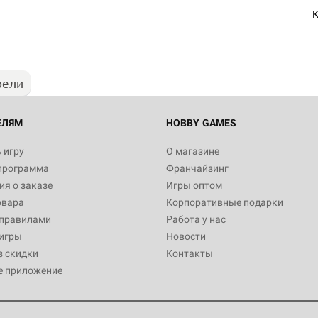
К
рели
ЕЛЯМ
HOBBY GAMES
 игру
О магазине
программа
Франчайзинг
я о заказе
Игры оптом
овара
Корпоративные подарки
 правилами
Работа у нас
игры
Новости
з скидки
Контакты
е приложение