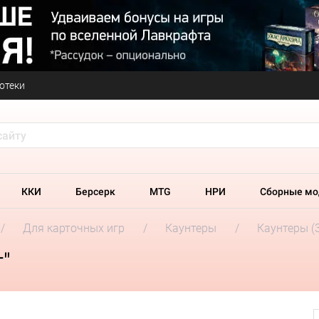
отеки
ККИ
Берсерк
MTG
НРИ
Сборные мо
Для карточных игр
Каунтеры
Каунтеры (3
г"