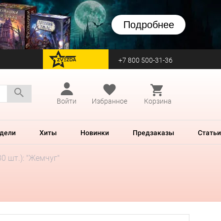
Подробнее
+7 800 500-31-36
перейти на Zvezda
Войти
Избранное
Корзина
дели
Хиты
Новинки
Предзаказы
Статьи
0 шт.): "Жемчуг"