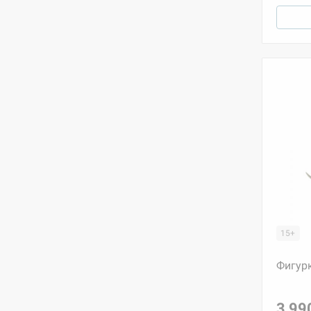
15+
Фигурк
3 99