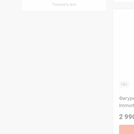
Показать все
15+
Фигурк
Immort
2 99