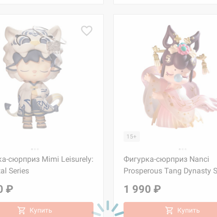
15+
а-сюрприз Mimi Leisurely:
Фигурка-сюрприз Nanci
al Series
Prosperous Tang Dynasty S
0 ₽
1 990 ₽
Купить
Купить