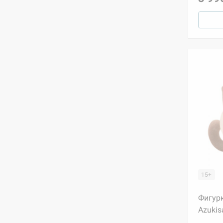
15+
Фигур
Azukisa