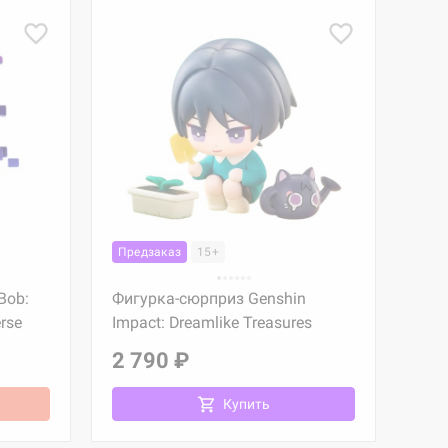
Предзаказ
15+
Bob:
Фигурка-сюрприз Genshin
erse
Impact: Dreamlike Treasures
2 790 ₽
Купить