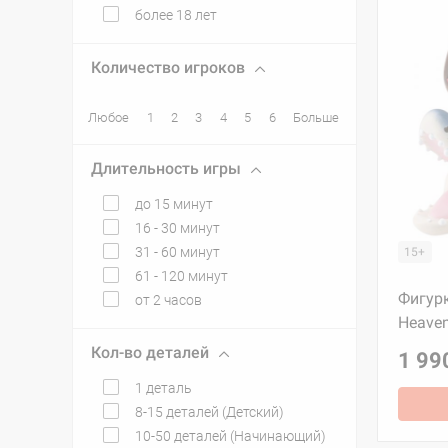
более 18 лет
Количество игроков
Любое
1
2
3
4
5
6
Больше
Длительность игры
до 15 минут
16 - 30 минут
31 - 60 минут
15+
61 - 120 минут
Фигур
от 2 часов
Heaven
Кол-во деталей
1 99
1 деталь
8-15 деталей (Детский)
10-50 деталей (Начинающий)