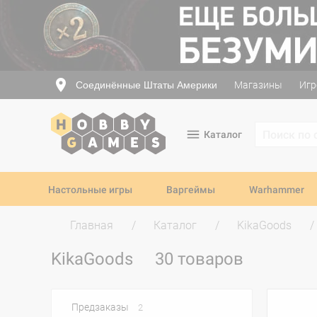
Соединённые Штаты Америки
Магазины
Игр
Каталог
Настольные игры
Варгеймы
Warhammer
Главная
Каталог
KikaGoods
KikaGoods
30 товаров
Предзаказы
2