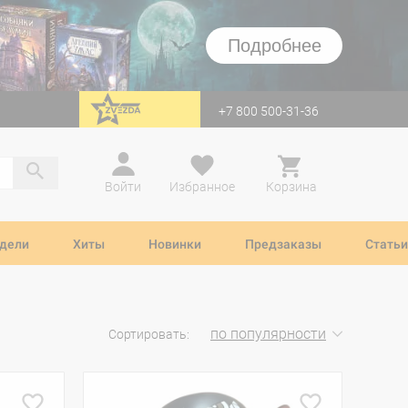
Подробнее
+7 800 500-31-36
перейти на Zvezda
Войти
Избранное
Корзина
дели
Хиты
Новинки
Предзаказы
Статьи
по популярности
Сортировать: