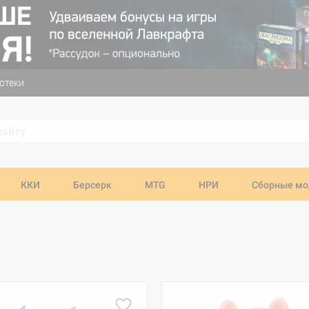
отеки
ККИ
Берсерк
MTG
НРИ
Сборные мо