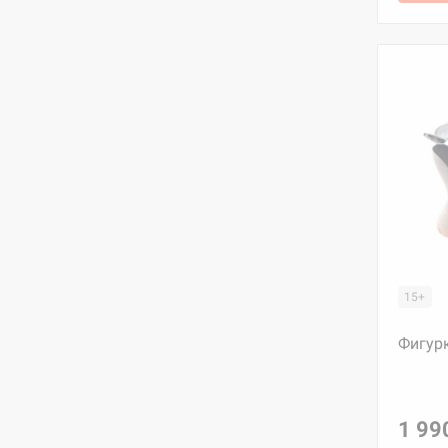
15+
Фигурк
1 99