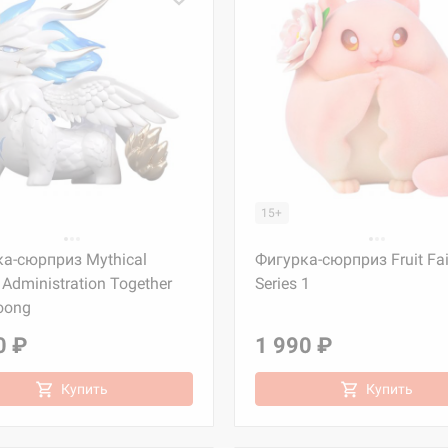
15+
а-сюрприз Mythical
Фигурка-сюрприз Fruit Fai
 Administration Together
Series 1
oong
0 ₽
1 990 ₽
Купить
Купить