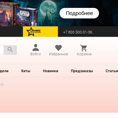
Подробнее
+7 800 500-31-36
перейти на Zvezda
Войти
Избранное
Корзина
дели
Хиты
Новинки
Предзаказы
Статьи
ый