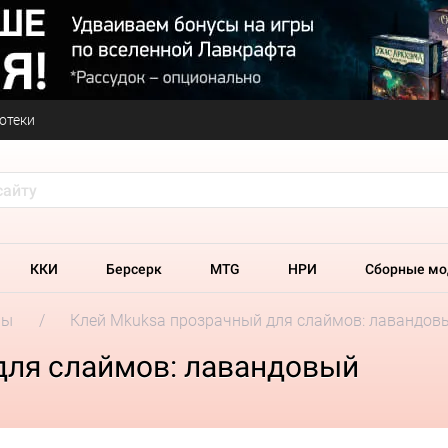
отеки
ККИ
Берсерк
MTG
НРИ
Сборные мо
ры
Клей Mkuksa прозрачный для слаймов: лавандов
для слаймов: лавандовый