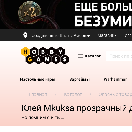
Соединённые Штаты Америки
Магазины
Игр
Каталог
Настольные игры
Варгеймы
Warhammer
Главная
Каталог
Опасные това
Клей Mkuksa прозрачный 
Но помним я и ты...