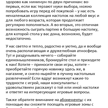
здорово как минимум по двум причинам: во-
первых, если вас терзают муки выбора, можно
попробовать игру перед её покупкой – у нас есть
немаленькая коллекция настолок на любой вкус и
для любого возраста, которая продолжает
регулярно пополняться. А во-вторых, это отличная
возможность сыграть партию в большую настолку,
для которой стола у вас дома, возможно, будет
недостаточно.
У нас светло и тепло, радостно и уютно, да и вообще
очень располагающая и дружелюбная атмосфера.
Тут и раздумывать нечего – собирайте
единомышленников, бронируйте стол и приходите
к нам! Хотите – приносите свои игры, хотите –
приобретайте горячую новинку здесь же, в
магазине, и смело ныряйте в пучину настольных
развлечений! Если вдруг возникнут какие-то
трудности с игрой, наши консультанты с
удовольствием расскажут о той или иной настолке
и ответят на интересующие игровые вопросы.
Также обратите внимание на
абонементы
: с их
помощью вы сможете посещать игровые зоны с