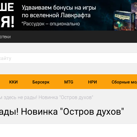
отеки
ККИ
Берсерк
MTG
НРИ
Сборные мо
 здесь не рады! Новинка "Остров духов"
ады! Новинка "Остров духов"