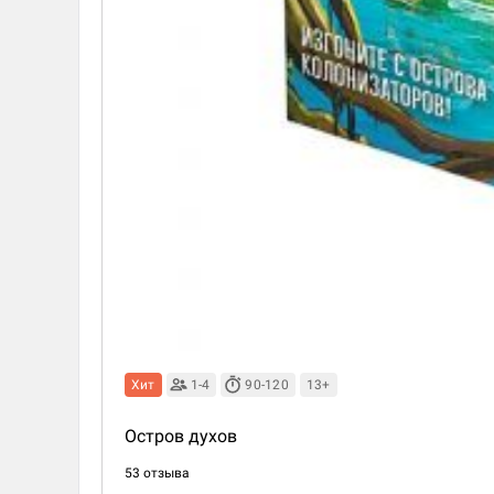
Хит
1-4
90-120
13+
Остров духов
53 отзыва