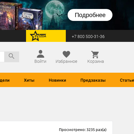
Подробнее
+7 800 500-31-36
перейти на Zvezda
Войти
Избранное
Корзина
дели
Хиты
Новинки
Предзаказы
Статьи
Просмотрено: 3235 раз(а)